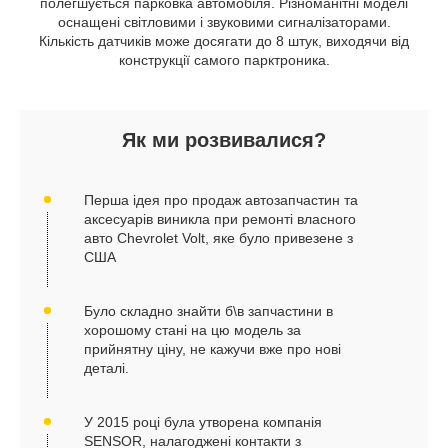
полегшується парковка автомобіля. Різноманітні моделі
оснащені світловими і звуковими сигналізаторами.
Кількість датчиків може досягати до 8 штук, виходячи від
конструкції самого парктроника.
Як ми розвивалися?
Перша ідея про продаж автозапчастин та
аксесуарів виникла при ремонті власного
авто Chevrolet Volt, яке було привезене з
США
Було складно знайти б\в запчастини в
хорошому стані на цю модель за
прийнятну ціну, не кажучи вже про нові
деталі.
У 2015 році була утворена компанія
SENSOR, налагоджені контакти з