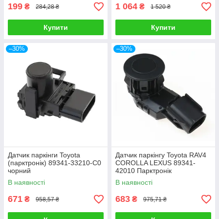
199
1 064
₴
₴
284,28 ₴
1 520 ₴
Купити
Купити
–30%
–30%
Датчик паркінги Toyota
Датчик паркінгу Toyota RAV4
(парктронік) 89341-33210-C0
COROLLA LEXUS 89341-
чорний
42010 Парктронік
В наявності
В наявності
671
683
₴
₴
958,57 ₴
975,71 ₴