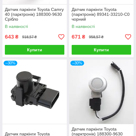
Датчик паркінги Toyota Camry
Датчик паркінги Toyota
40 (парктронік) 188300-9630
(парктронік) 89341-33210-C0
Срібло
чорний
В наявності
В наявності
643
671
₴
₴
918,57 ₴
958,57 ₴
Купити
Купити
–30%
–30%
Датчик паркінги Toyota
Датчик паркінги Toyota
(парктронік) 188300-9630