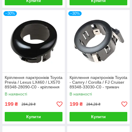
Купити
Купити
–30%
–30%
Кріплення парктроніків Toyota
Кріплення парктроніків Toyota
Previa / Lexus LX460 / LX570
- Camry / Corolla / FJ Cruiser
89348-28090-C0 - кріплення
89348-33030-C0 - тримач
датчика системи паркування
датчика паркування в
В наявності
В наявності
бампері
199
199
₴
₴
284,28 ₴
284,28 ₴
Купити
Купити