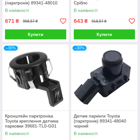
(парктронік) 89341-48010
Срібло
В наявності
В наявності
671
643
₴
₴
958,57 ₴
918,57 ₴
Купити
Купити
–30%
–30%
Кронштейн парктроніка
Датчик паркінги Toyota
Toyota креплення датчика
(парктронік) 89341-48040
парковки 39681-TL0-G01
чорний
В наявності
В наявності