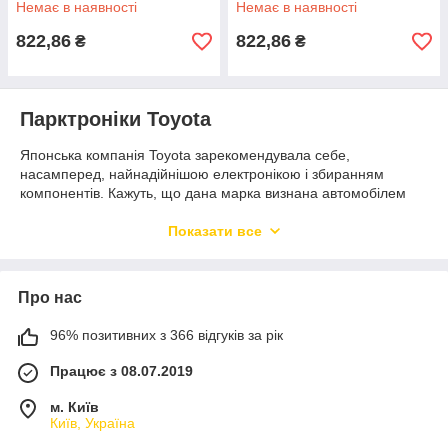
Немає в наявності
Немає в наявності
822,86
822,86
₴
₴
Парктроніки Toyota
Японська компанія Toyota зарекомендувала себе,
насамперед, найнадійнішою електронікою і збиранням
компонентів. Кажуть, що дана марка визнана автомобілем
сучасності, що майже не ламається. Однак навіть у такого
надійного авто трапляються поломки.
Показати все
Парктроніки Toyota - оригінальні фірмові датчики, які хоч і
служать довго, але можуть вийти з ладу з незалежних від
водія причин. ДТП, кліматичні перепади, вік автомобіля – це
Про нас
головні чинники, через які виникає потреба придбати
парктронік Toyota.
96% позитивних з 366 відгуків за рік
В даному випадку краще відразу купити деталь високої
Працює з 08.07.2019
якості, щоб не довелося знову робити заміну.
Компанія SENSOR надає широкий асортимент: парктроніки
м. Київ
Київ, Україна
Toyota на будь-які моделі, починаючи від застарілих і
закінчуючи найсучаснішими.