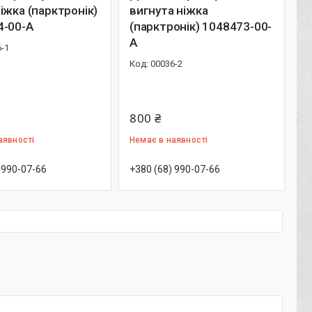
іжка (парктронік)
вигнута ніжка
4-00-A
(парктронік) 1048473-00-
A
-1
00036-2
800 ₴
аявності
Немає в наявності
 990-07-66
+380 (68) 990-07-66