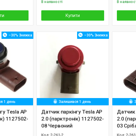
В наявності
В наявнос
ти
Купити
–30%
–30%
я 1 день
Залишився 1 день
гу Tesla AP
Датчик паркінгу Tesla AP
Датчик 
ік) 1127502-
2.0 (парктронік) 1127502-
2.0 (па
08 Червоний
03 Сріб
2-261-2
2-261