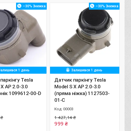
–30%
–30%
Залишився 1 день
Залишився 1 день
паркінгу Tesla
Датчик паркінгу Tesla
 X AP 2.0-3.0
Model S X AP 2.0-3.0
нік 1099612-00-D
(пряма ніжка) 1127503-
01-C
1
00003
 ₴
1 427,14 ₴
999 ₴