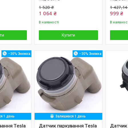
1 520 ₴
1 427,14
1 064 ₴
999 ₴
В наявності
В наявнос
ти
Купити
–30%
–30%
я 1 день
Залишився 1 день
вання Tesla
Датчик паркування Tesla
Датчик 