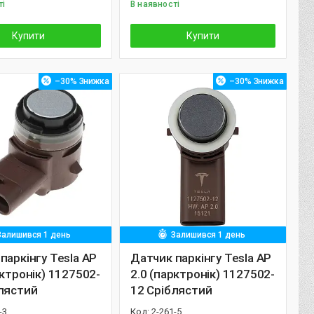
ті
В наявності
Купити
Купити
–30%
–30%
Залишився 1 день
Залишився 1 день
паркінгу Tesla AP
Датчик паркінгу Tesla AP
рктронік) 1127502-
2.0 (парктронік) 1127502-
лястий
12 Сріблястий
-3
2-261-5