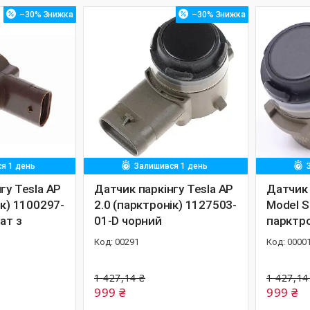
–30%
–30%
я 1 день
Залишився 1 день
гу Tesla AP
Датчик паркінгу Tesla AP
Датчик 
ік) 1100297-
2.0 (парктронік) 1127503-
Model S
ат з
01-D чорний
парктро
00291
0000
1 427,14 ₴
1 427,14
999 ₴
999 ₴