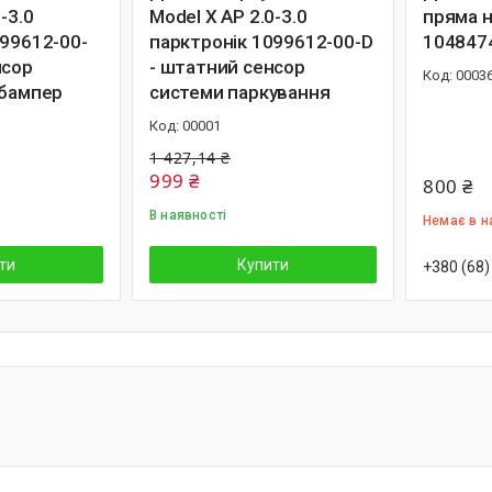
-3.0
Model X AP 2.0-3.0
пряма н
099612-00-
парктронік 1099612-00-D
104847
нсор
- штатний сенсор
00036
 бампер
системи паркування
00001
1 427,14 ₴
999 ₴
800 ₴
В наявності
Немає в н
ти
Купити
+380 (68)