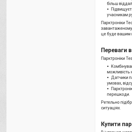
більш віддал
Підвищуєть
учасникам ру
Парктроніки Тес
завантаженому 
це буде вашим 
Переваги 
Парктроніки Te
Комбінуван
можливість н
Датчики п
умовах, відс
Парктронік
перешкоди.
Ретельно підібр
ситуаціях.
Купити пар