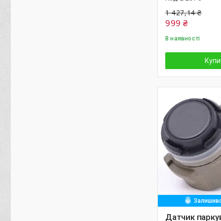
1 427,14 ₴
999 ₴
В наявності
Купи
Залишивс
Датчик парку