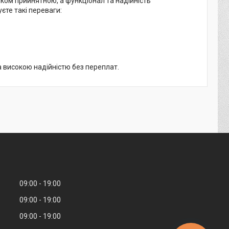
лком прийнятною, а функціонал та надійність
єте такі переваги:
 високою надійністю без переплат.
09:00
19:00
09:00
19:00
09:00
19:00