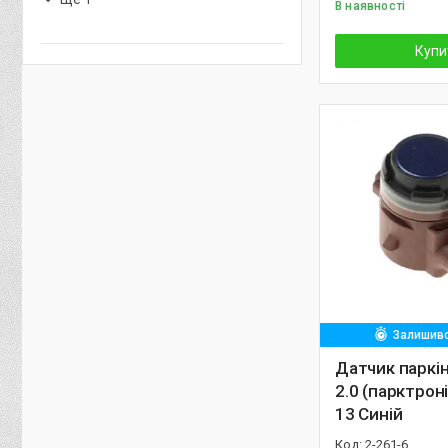
В наявності
Купи
Залишивс
Датчик паркін
2.0 (парктрон
13 Синій
2-261-6