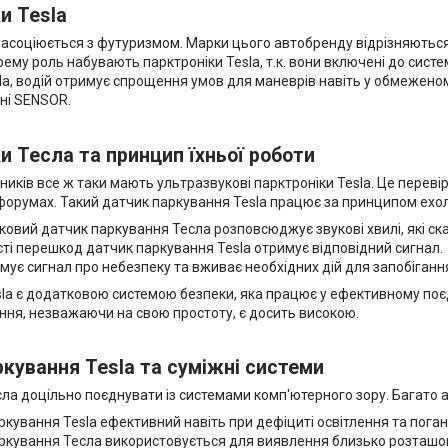
и Tesla
яке асоціюється з футуризмом. Марки цього автобренду відрізняють
рему роль набувають парктроніки Tesla, т.к. вони включені до систе
la, водій отримує спрощення умов для маневрів навіть у обмежено
ні SENSOR.
и Тесла та принцип їхньої роботи
ників все ж таки мають ультразвукові парктроніки Tesla. Це перев
форумах. Такий датчик паркування Tesla працює за принципом ехол
овий датчик паркування Тесла розповсюджує звукові хвилі, які ска
ті перешкод датчик паркування Tesla отримує відповідний сигнал.
мує сигнал про небезпеку та вживає необхідних дій для запобіганн
sla є додатковою системою безпеки, яка працює у ефективному поє
ння, незважаючи на свою простоту, є досить високою.
кування Tesla та суміжні системи
ла доцільно поєднувати із системами комп'ютерного зору. Багато ав
кування Tesla ефективний навіть при дефіциті освітлення та погані
ркування Тесла використовується для виявлення близько розташова