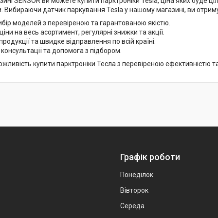
зині SENSOR ви можете купити парктроніки Tesla, ціна яких буде ці
 Вибираючи датчик паркування Tesla у нашому магазині, ви отриму
ибір моделей з перевіреною та гарантованою якістю.
ціни на весь асортимент, регулярні знижки та акції.
продукції та швидке відправлення по всій країні.
консультації та допомога з підбором.
ожливість купити парктроніки Тесла з перевіреною ефективністю та
Графік роботи
Понеділок
Вівторок
Середа