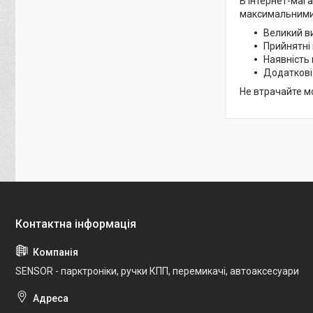
В інтернет-мага
максимальними.
Великий в
Прийнятні 
Наявність 
Додаткові 
Не втрачайте м
SENSOR - парктроніки, ручки КПП, перемикачі, автоаксесуари