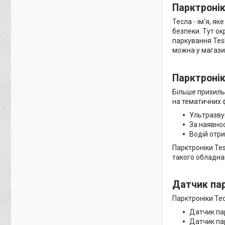
Парктронік
Тесла - ім'я, 
безпеки. Тут ок
паркування Tes
можна у магази
Парктронік
Більше прихиль
на тематичних 
Ультразвук
За наявнос
Водій отри
Парктроніки Te
такого обладна
Датчик пар
Парктроніки Тес
Датчик пар
Датчик па