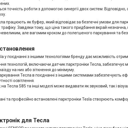
ених.
ся точність роботи з допомогою синергії двох систем. Відповідно, с
ху.
ла працюють як буфер, який відповідає за безпечні умови для парку
трафіку. Завдяки тому, що ціна такого придбання вкрай незначна,
невеликим, але вагомим кроком до полегшеного паркування та без
встановлення
sla у поєднанні з іншими технологіями бренду дає можливість отри
ня технологій, включаючи датчик парктроніки Тесла, забезпечує м
аїзду на них або зіткнення до мінімуму.
аркування Тесла в поєднанні з іншими системами забезпечують ефе
утності освітлення.
 на Тесла S85 та інші моделі може видавати як звуковий, так і віз
ані та професійно встановлені парктроніки Tesla створюють комфор
ктронік для Тесла