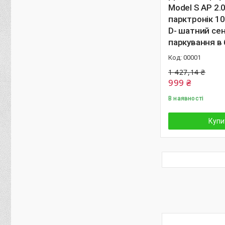
Model S AP 2.0
парктронік 1
D- шатний се
паркування в
00001
1 427,14 ₴
999 ₴
В наявності
Купи