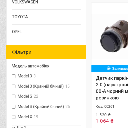
VOLKSWAGEN
TOYOTA
OPEL
Фільтри
Модель автомобіля
Залишивс
Model 3
3
Датчик паркін
2.0 (парктрон
Model 3 (Крайній бічний)
15
00-A чорний м
Model S
22
резинкою
00261
Model S (Крайній бічний)
25
1 520 ₴
Model X
19
1 064 ₴
Ще 1