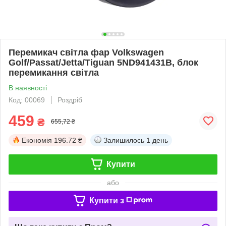
Перемикач світла фар Volkswagen
Golf/Passat/Jetta/Tiguan 5ND941431B, блок
перемикання світла
В наявності
Код: 00069
Роздріб
459
₴
655,72 ₴
Економія
196.72 ₴
Залишилось
1 день
Купити
або
Купити з