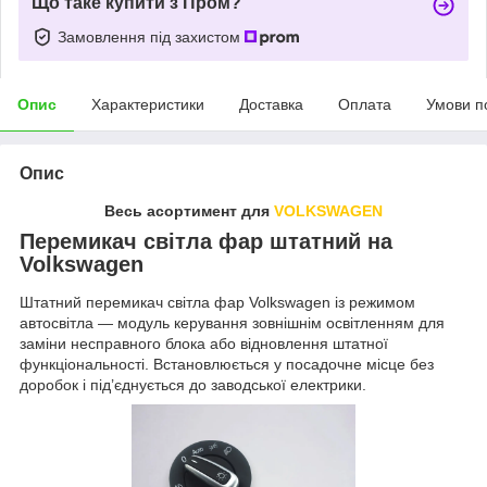
Що таке купити з Пром?
Замовлення під захистом
Опис
Характеристики
Доставка
Оплата
Умови п
Опис
Весь асортимент для
VOLKSWAGEN
Перемикач світла фар штатний на
Volkswagen
Штатний перемикач світла фар Volkswagen із режимом
автосвітла — модуль керування зовнішнім освітленням для
заміни несправного блока або відновлення штатної
функціональності. Встановлюється у посадочне місце без
доробок і під’єднується до заводської електрики.