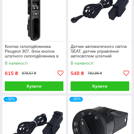
Кнопки склопідйомника
Датчик автоматичного світла
Peugeot 307, блок кнопок
SEAT, датчик управління
штатного склопідйомника в
автосвітлом штатний
двері водія
В наявності
В наявності
615
548
₴
₴
878,57 ₴
782,86 ₴
Купити
Купити
–30%
–30%