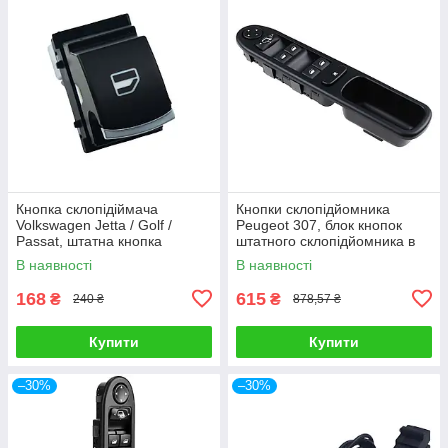
Кнопка склопідіймача
Кнопки склопідйомника
Volkswagen Jetta / Golf /
Peugeot 307, блок кнопок
Passat, штатна кнопка
штатного склопідйомника в
склопідіймача пасажирської
двері водія
В наявності
В наявності
двері
168
615
₴
₴
240 ₴
878,57 ₴
Купити
Купити
–30%
–30%