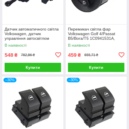
Датчик автоматичного світла
Перемикач світла фар
Volkswagen, датчик
Volkswagen Golf 4/Passat
управління автосвітлом
B5/Bora/T5 1C0941531A,
штатний
модуль управління світлом
В наявності
В наявності
фар
548
459
₴
₴
782,86 ₴
655,71 ₴
Купити
Купити
–30%
–30%