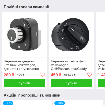
Подібні товари компанії
Перемикач дзеркал
Перемикач світла фар
Пере
штатний Volkswagen,
Volkswagen
датч
джойстик регулювання
Golf/Passat/Jetta/Caddy
Volk
дзеркал без складання
1K0941431Q, блок
упра
280
459
1 4
₴
₴
400 ₴
655,71 ₴
управління світлом
авто
Купити
Купити
Акційні пропозиції та новинки
–30%
–30%