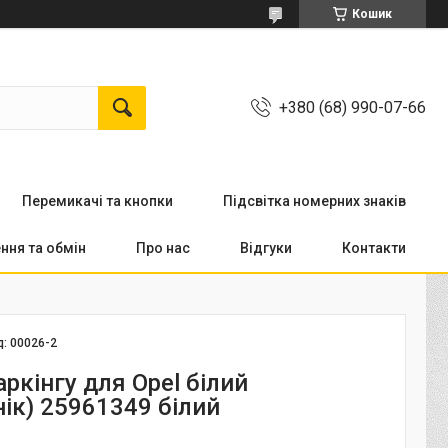
Кошик
+380 (68) 990-07-66
Перемикачi та кнопки
Підсвітка номерних знаків
ння та обмін
Про нас
Відгуки
Контакти
д:
00026-2
ркінгу для Opel білий
ік) 25961349 білий