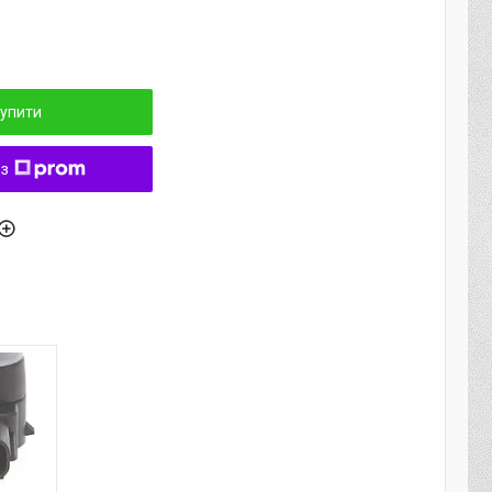
упити
 з