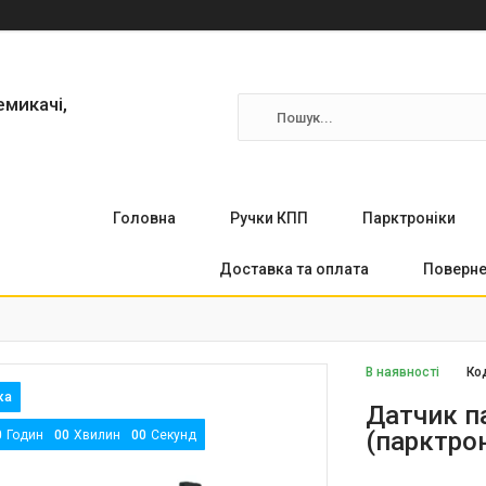
емикачі,
Головна
Ручки КПП
Парктронiки
Доставка та оплата
Поверне
В наявності
Ко
Датчик па
(парктрон
0
Годин
0
0
Хвилин
0
0
Секунд