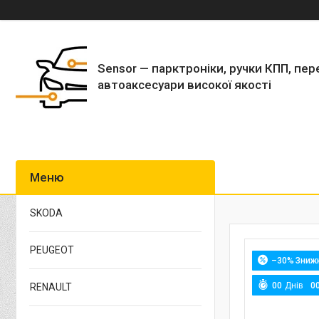
Sensor — парктроніки, ручки КПП, пер
автоаксесуари високої якості
SKODA
PEUGEOT
–30%
0
0
Днів
0
RENAULT