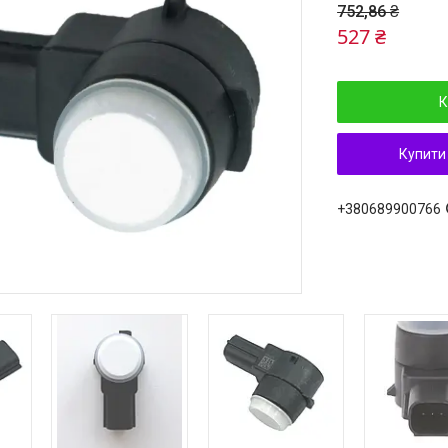
752,86 ₴
527 ₴
К
Купити
+380689900766