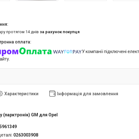
ару протягом 14 днів
за рахунок покупця
У компанії підключені елек
айту.
Характеристики
Інформація для замовлення
у (парктронік) GM для Opel
5961349
деталі:
0263003908