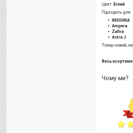
Цвет:
Білий
Підходить для:
INSIGNIA
Ampera
Zafira
Astra J
Товар новий, н
Весь асортиме
Чому ми?