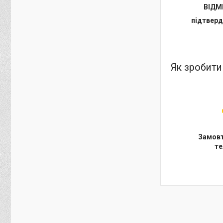
ВІДМ
підтверд
Як зробити
Замовт
т