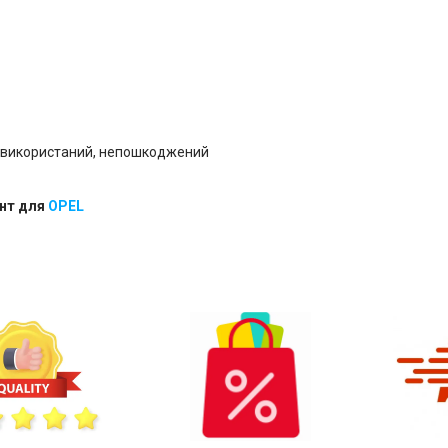
евикористаний, непошкоджений
нт для
OPEL