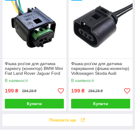
Фішка роз'єм для датчика
Фішка-роз'єм для датчика
паркінгу (конектор) BMW Mini
паркування (фішка-конектор)
Fiat Land Rover Jaguar Ford
Volkswagen Skoda Audi
Volvo Peugeot Citroen
В наявності
В наявності
199
199
₴
₴
284,28 ₴
284,28 ₴
Купити
Купити
Показати ще