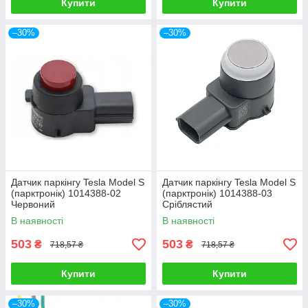
Купити
Купити
–30%
–30%
Датчик паркінгу Tesla Model S
Датчик паркінгу Tesla Model S
(парктронік) 1014388-02
(парктронік) 1014388-03
Червоний
Cріблястий
В наявності
В наявності
503
503
₴
₴
718,57 ₴
718,57 ₴
Купити
Купити
–30%
–30%