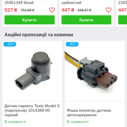
25961349 білий
сріблястий
2282
527
447
447
₴
₴
752,86 ₴
638,57 ₴
Купити
Купити
Акційні пропозиції та новинки
–30%
–30%
Датчик паркінгу Tesla Model S
(парктронік) 1014388-00
Фішка конектор датчика
чорний
автопаркування
В наявності
В наявності