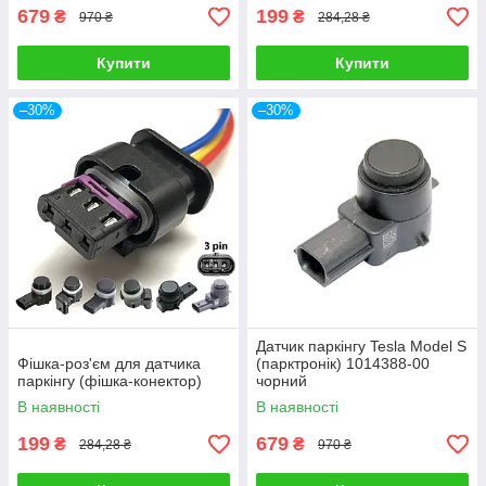
679
199
₴
₴
970 ₴
284,28 ₴
Купити
Купити
–30%
–30%
Датчик паркінгу Tesla Model S
Фішка-роз'єм для датчика
(парктронік) 1014388-00
паркінгу (фішка-конектор)
чорний
В наявності
В наявності
199
679
₴
₴
284,28 ₴
970 ₴