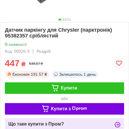
Датчик паркінгу для Chrysler (парктронік)
95382357 сріблястий
В наявності
Код: 00026-3
Роздріб
447
₴
638,57 ₴
Економія
191.57 ₴
Залишилось
1 день
Купити
або
Купити з
Що таке купити з Пром?