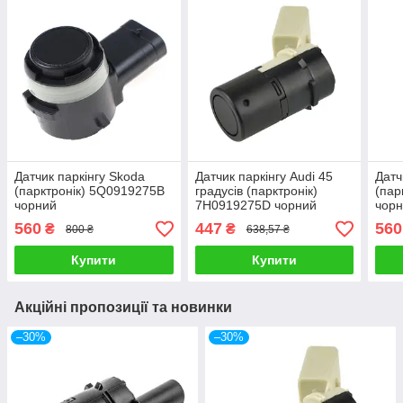
Датчик паркінгу Skoda
Датчик паркінгу Audi 45
Датч
(парктронік) 5Q0919275B
градусів (парктронік)
(пар
чорний
7H0919275D чорний
чор
560
447
560
₴
₴
800 ₴
638,57 ₴
Купити
Купити
Акційні пропозиції та новинки
–30%
–30%