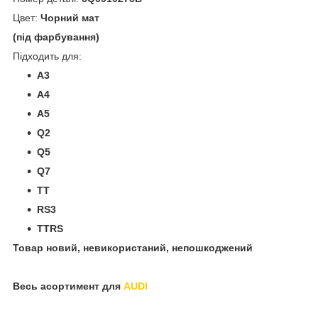
Цвет:
Чорний мат
(під фарбування)
Підходить для:
A3
A4
A5
Q2
Q5
Q7
TT
RS3
TTRS
Товар новий, невикористаний, непошкоджений
Весь асортимент для
A
UDI