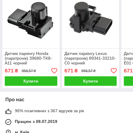
Датчик паркінгу Honda
Датчик паркінгу Lexus
Датч
(парктронік) 39680-TK8-
(парктронік) 89341-33210-
(пар
A11 чорний
C0 чорний
E01 
671
671
671
₴
₴
958,57 ₴
958,57 ₴
Купити
Купити
Про нас
96% позитивних з 367 відгуків за рік
Працює з 08.07.2019
м. Київ