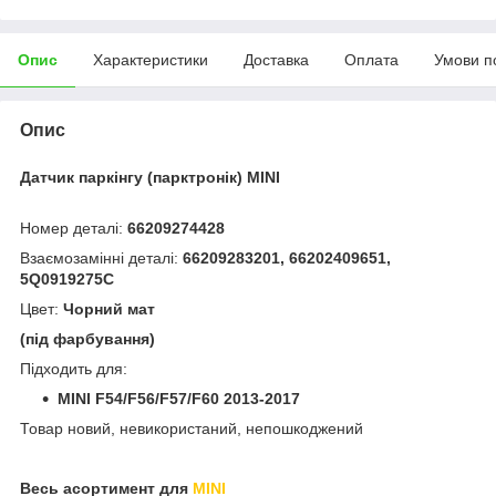
Опис
Характеристики
Доставка
Оплата
Умови п
Опис
Датчик паркінгу (парктронік) MINI
Номер деталі:
66209274428
Взаємозамінні деталі:
66209283201,
66202409651,
5Q0919275C
Цвет:
Чорний мат
(під фарбування)
Підходить для:
MINI F54/F56/F57/F60 2013-2017
Товар новий, невикористаний, непошкоджений
Весь асортимент для
MINI