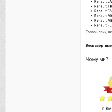
Renault L
Renault T
Renault E
Renault 
Renault 
Renault F
Товар новий, н
Весь асортиме
Чому ми?
ВІДМ