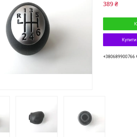
389 ₴
К
Купити
+380689900766