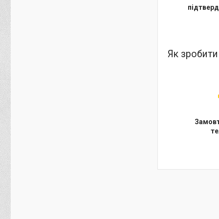
підтверд
Як зробити
Замовт
т