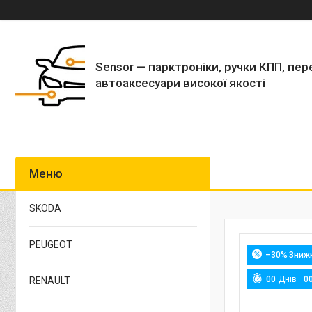
Sensor — парктроніки, ручки КПП, пер
автоаксесуари високої якості
SKODA
PEUGEOT
–30%
0
0
Днів
0
RENAULT