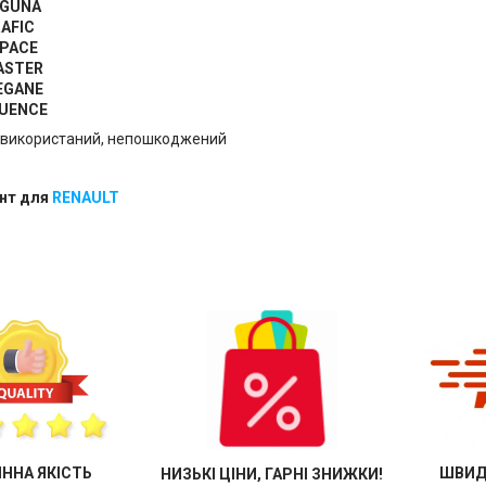
AGUNA
RAFIC
SPACE
MASTER
MEGANE
LUENCE
евикористаний, непошкоджений
нт для
RENAULT
ІННА ЯКІСТЬ
ШВИД
НИЗЬКІ ЦІНИ, ГАРНІ ЗНИЖКИ!