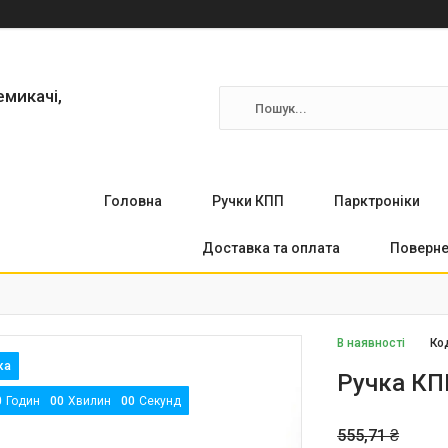
емикачі,
Головна
Ручки КПП
Парктронiки
Доставка та оплата
Поверне
В наявності
Ко
Ручка КП
0
Годин
0
0
Хвилин
0
0
Секунд
555,71 ₴