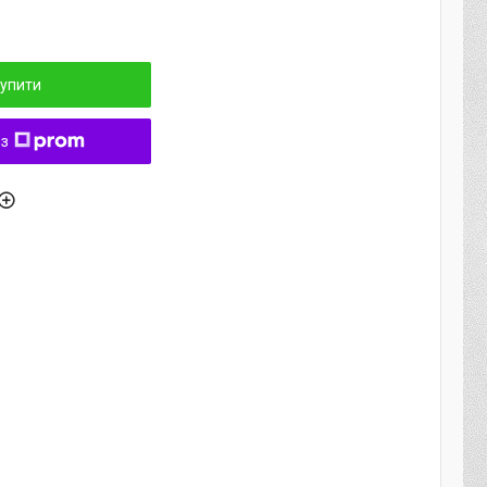
упити
 з