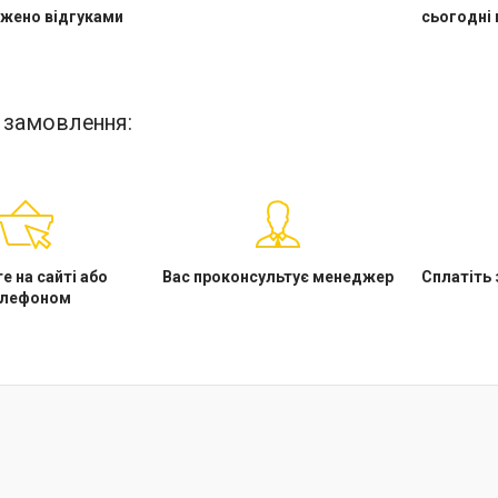
жено відгуками
сьогодні 
 замовлення:
е на сайті або
Вас проконсультує менеджер
Сплатіть
елефоном