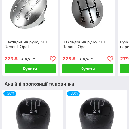
Накладка на ручку КПП
Накладка на ручку КПП
Ручк
Renault Opel
Renault Opel
пер
223
223
279
₴
₴
318,57 ₴
318,57 ₴
Купити
Купити
Акційні пропозиції та новинки
–30%
–30%