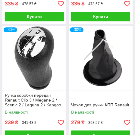
335
335
₴
₴
478,57 ₴
478,57 ₴
Купити
Купити
–30%
–30%
Ручка коробки передач
Renault Clio 3 / Megane 2 /
Scenic 2 / Laguna 2 / Kangoo
Чохол для ручки КПП Renault
Espace 4, штатна ручка КПП
В наявності
В наявності
239
279
₴
₴
341,43 ₴
398,57 ₴