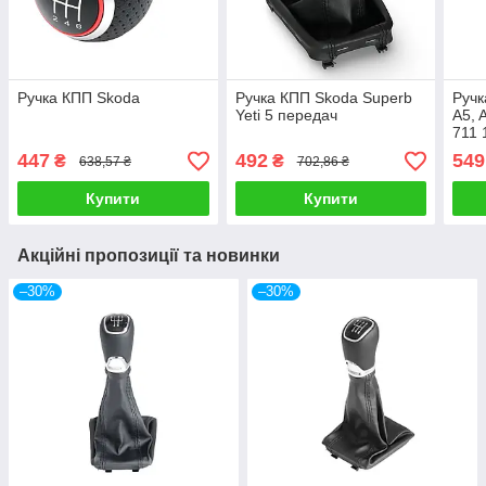
Ручка КПП Skoda
Ручка КПП Skoda Superb
Ручк
Yeti 5 передач
A5, 
711 
447
492
549
₴
₴
638,57 ₴
702,86 ₴
Купити
Купити
Акційні пропозиції та новинки
–30%
–30%