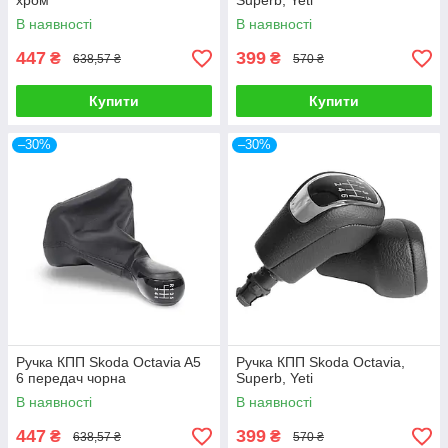
хром
Superb, Yeti
В наявності
В наявності
447
399
₴
₴
638,57 ₴
570 ₴
Купити
Купити
–30%
–30%
Ручка КПП Skoda Octavia A5
Ручка КПП Skoda Octavia,
6 передач чорна
Superb, Yeti
В наявності
В наявності
447
399
₴
₴
638,57 ₴
570 ₴