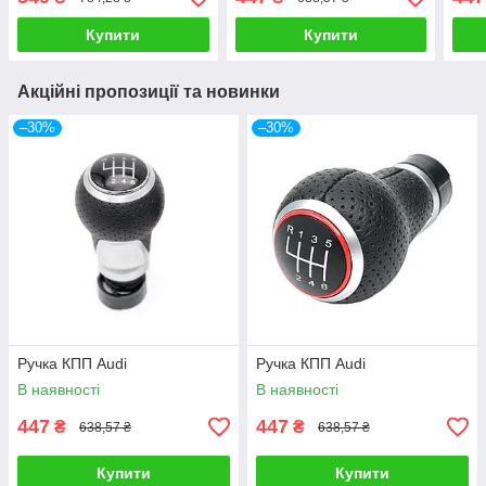
передач
Купити
Купити
Акційні пропозиції та новинки
–30%
–30%
Ручка КПП Audi
Ручка КПП Audi
В наявності
В наявності
447
447
₴
₴
638,57 ₴
638,57 ₴
Купити
Купити