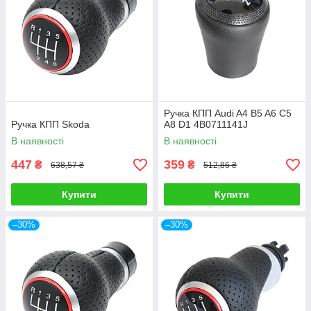
Ручка КПП Audi A4 B5 A6 C5
Ручка КПП Skoda
A8 D1 4B0711141J
В наявності
В наявності
447
359
₴
₴
638,57 ₴
512,86 ₴
Купити
Купити
–30%
–30%