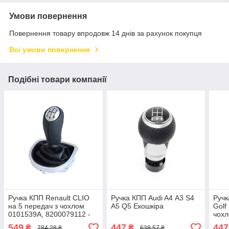
Умови повернення
Повернення товару впродовж 14 днів за рахунок покупця
Всі умови повернення
Подібні товари компанії
Ручка КПП Renault CLIO
Ручка КПП Audi A4 А3 S4
Ручк
на 5 передач з чохлом
A5 Q5 Екошкіра
Golf 
0101539A, 8200079112 -
чохл
ручка механічної коробки
пер
549
447
447
₴
₴
784,28 ₴
638,57 ₴