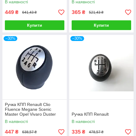
В наявності
В наявності
449
365
₴
₴
641,43 ₴
521,43 ₴
Купити
Купити
–30%
–30%
Ручка КПП Renault Clio
Fluence Megane Scenic
Master Opel Vivaro Duster
Ручка КПП Renault
В наявності
В наявності
447
335
₴
₴
638,57 ₴
478,57 ₴