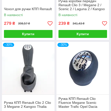
Ручка коробки передач
Renault Clio 3 / Megane 2 /
Чохол для ручки КПП Renault
Scenic 2 / Laguna 2 / Kangoo
Espace 4, штатна ручка КПП
В наявності
В наявності
279
239
₴
₴
398,57 ₴
341,43 ₴
Купити
Купити
–30%
–30%
Ручка КПП Renault Clio
Ручка КПП Renault Clio 2 Clio
Fluence Megane Scenic
3 Megane 2 Kangoo Thalia
Master Trafic Opel Dacia