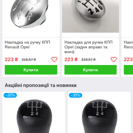
Накладка на ручку КПП
Накладка для ручки КПП
Накл
Renault Opel
Opel (задня вправо та
Rena
вниз)
223
223
223
₴
₴
318,57 ₴
318,57 ₴
Купити
Купити
Акційні пропозиції та новинки
–30%
–30%