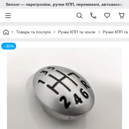
Sensor — парктроніки, ручки КПП, перемикачі, автоаксесуар
Товари та послуги
Ручки КПП та чохли
Ручки КПП та 
–30%