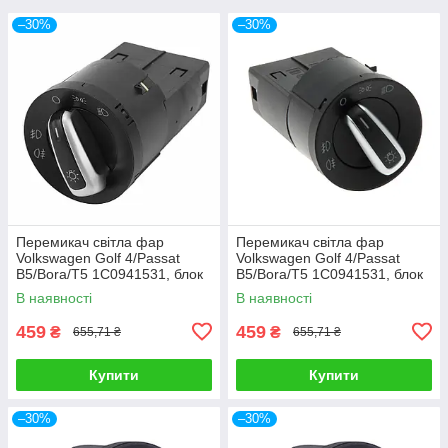
–30%
–30%
Перемикач світла фар
Перемикач світла фар
Volkswagen Golf 4/Passat
Volkswagen Golf 4/Passat
B5/Bora/T5 1C0941531, блок
B5/Bora/T5 1C0941531, блок
перемикання світла
перемикання світла
В наявності
В наявності
459
459
₴
₴
655,71 ₴
655,71 ₴
Купити
Купити
–30%
–30%