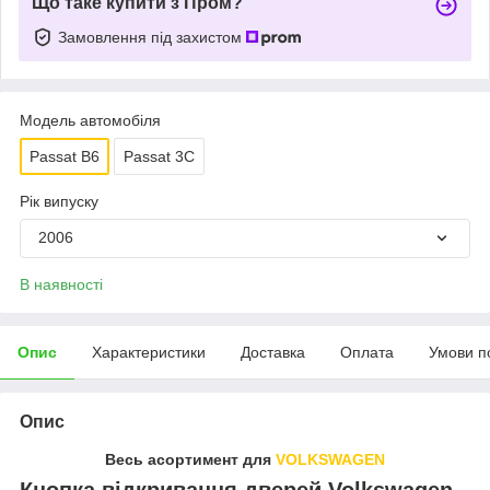
Що таке купити з Пром?
Замовлення під захистом
Модель автомобіля
Passat B6
Passat 3C
Рік випуску
2006
В наявності
Опис
Характеристики
Доставка
Оплата
Умови п
Опис
Весь асортимент для
VOLKSWAGEN
Кнопка відкривання дверей Volkswagen