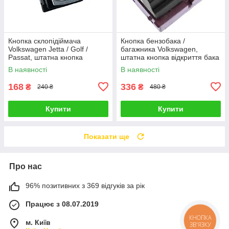
Кнопка склопідіймача
Кнопка бензобака /
Volkswagen Jetta / Golf /
багажника Volkswagen,
Passat, штатна кнопка
штатна кнопка відкриття бака
склопідіймача пасажирської
/ багажника з салону машини
В наявності
В наявності
двері
168
336
₴
₴
240 ₴
480 ₴
Купити
Купити
Показати ще
Про нас
96% позитивних з 369 відгуків за рік
Працює з 08.07.2019
КНОПКА
м. Київ
ЗВ'ЯЗКУ