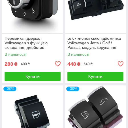
Перемикач дзеркал
Блок кнопок склопідйомника
Volkswagen з функцією
Volkswagen Jetta / Golf /
складання, джойстик
Passat, модуль керування
регулювання бічних дзеркал
склом дверей водія
В наявності
В наявності
280
448
₴
₴
400 ₴
640 ₴
Купити
Купити
–30%
–30%