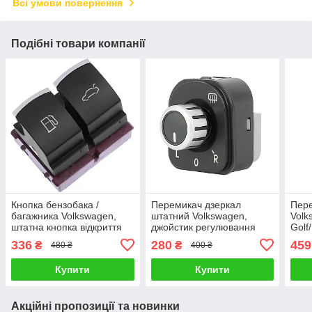
Всі умови повернення
Подібні товари компанії
Кнопка бензобака /
Перемикач дзеркал
Пере
багажника Volkswagen,
штатний Volkswagen,
Volk
штатна кнопка відкриття
джойстик регулювання
Golf
бака / багажника з салону
дзеркал без складання
5ND9
336
280
459
₴
₴
480 ₴
400 ₴
машини
пере
Купити
Купити
Акційні пропозиції та новинки