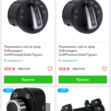
Перемикач світла фар
Перемикач світла фар
Volkswagen
Volkswagen
Golf/Passat/Jetta/Tiguan
Golf/Passat/Jetta/Tiguan
5ND941431B, блок
5ND941431B, блок
В наявності
В наявності
перемикання світла
перемикання світла
459
459
₴
₴
655,72 ₴
655,71 ₴
Купити
Купити
–30%
–30%