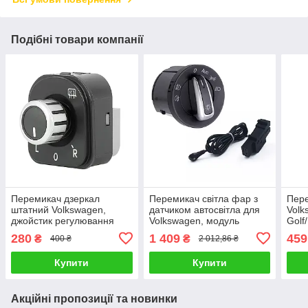
Подібні товари компанії
Перемикач дзеркал
Перемикач світла фар з
Пере
штатний Volkswagen,
датчиком автосвітла для
Volk
джойстик регулювання
Volkswagen, модуль
Golf
дзеркал без складання
управління з функцією
5ND9
280
1 409
459
₴
₴
400 ₴
2 012,86 ₴
автосвітла
пере
Купити
Купити
Акційні пропозиції та новинки