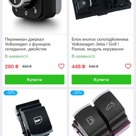
Перемикач дзеркал
Блок кнопок склопідйомника
Volkswagen з функцією
Volkswagen Jetta / Golf /
складання, джойстик
Passat, модуль керування
регулювання бічних дзеркал
склом дверей водія
В наявності
В наявності
280
448
₴
₴
400 ₴
640 ₴
Купити
Купити
–30%
–30%