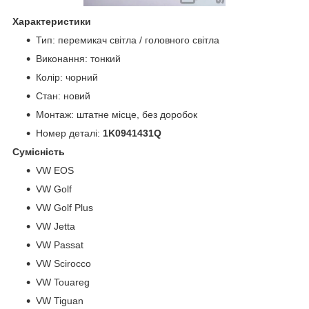
Характеристики
Тип: перемикач світла / головного світла
Виконання: тонкий
Колір: чорний
Стан: новий
Монтаж: штатне місце, без доробок
Номер деталі:
1K0941431Q
Сумісність
VW EOS
VW Golf
VW Golf Plus
VW Jetta
VW Passat
VW Scirocco
VW Touareg
VW Tiguan