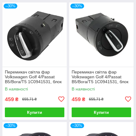
–30%
–30%
Перемикач світла фар
Перемикач світла фар
Volkswagen Golf 4/Passat
Volkswagen Golf 4/Passat
B5/Bora/T5 1C0941531, блок
B5/Bora/T5 1C0941531, блок
перемикання світла
перемикання світла
В наявності
В наявності
459
459
₴
₴
655,71 ₴
655,71 ₴
Купити
Купити
–30%
–30%