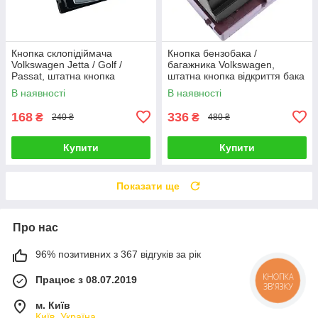
Кнопка склопідіймача
Кнопка бензобака /
Volkswagen Jetta / Golf /
багажника Volkswagen,
Passat, штатна кнопка
штатна кнопка відкриття бака
склопідіймача пасажирської
/ багажника з салону машини
В наявності
В наявності
двері
168
336
₴
₴
240 ₴
480 ₴
Купити
Купити
Показати ще
Про нас
96% позитивних з 367 відгуків за рік
Працює з 08.07.2019
КНОПКА
ЗВ'ЯЗКУ
м. Київ
Київ, Україна