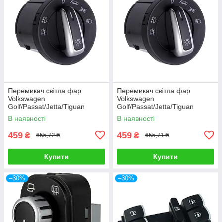
Перемикач світла фар
Перемикач світла фар
Volkswagen
Volkswagen
Golf/Passat/Jetta/Tiguan
Golf/Passat/Jetta/Tiguan
5ND941431B, блок
5ND941431B, блок
В наявності
В наявності
перемикання світла
перемикання світла
459
459
₴
₴
655,72 ₴
655,71 ₴
Купити
Купити
–30%
–30%