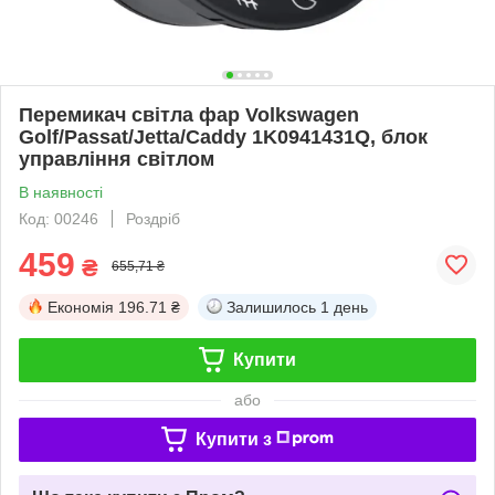
Перемикач світла фар Volkswagen
Golf/Passat/Jetta/Caddy 1K0941431Q, блок
управління світлом
В наявності
Код: 00246
Роздріб
459
₴
655,71 ₴
Економія
196.71 ₴
Залишилось
1 день
Купити
або
Купити з