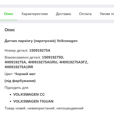
Опис
Характеристики
Доставка
Оплата
Умови п
Опис
Датчик паркінгу (парктронік) Volkswagen
Номер деталі:
1S0919275A
Взаємозамінні деталі:
1S0919275D,
4H0919275A, 4H0919275AGRU, 4H0919275A3FZ,
4H0919275A1RR
Цвет:
Чорний мат
(під фарбування)
Підходить для:
VOLKSWAGEN CC
VOLKSWAGEN TIGUAN
Товар новий, невикористаний, непошкоджений