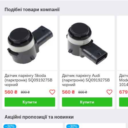
Подібні товари компанії
Датчик паркінгу Skoda
Датчик паркінгу Audi
Датч
(парктронік) 5Q0919275B
(парктронік) 5Q0919275B
Mode
чорний
чорний
1014
560
560
679
₴
₴
800 ₴
800 ₴
Купити
Купити
Акційні пропозиції та новинки
–30%
–30%