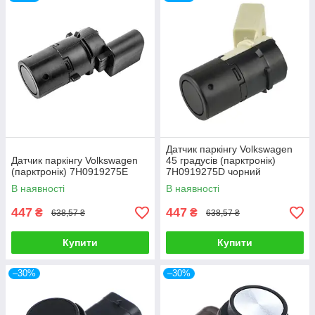
Датчик паркінгу Volkswagen
Датчик паркінгу Volkswagen
45 градусів (парктронік)
(парктронік) 7H0919275E
7H0919275D чорний
В наявності
В наявності
447
447
₴
₴
638,57 ₴
638,57 ₴
Купити
Купити
–30%
–30%