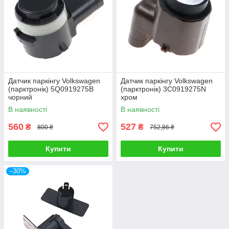
Датчик паркінгу Volkswagen
Датчик паркінгу Volkswagen
(парктронік) 5Q0919275B
(парктронік) 3C0919275N
чорний
хром
В наявності
В наявності
560
527
₴
₴
800 ₴
752,86 ₴
Купити
Купити
–30%