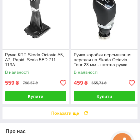
Ручка КПП Skoda Octavia A5,
Ручка коробки перемикання
A7, Rapid, Scala 5ED 711
передач на Skoda Octavia
113A
Tour 23 мм - штатна ручка
КПП
В наявності
В наявності
559
459
₴
₴
798,57 ₴
655,71 ₴
Купити
Купити
Показати ще
Про нас