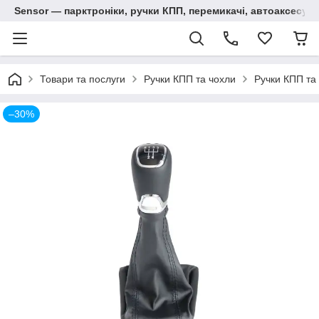
Sensor — парктроніки, ручки КПП, перемикачі, автоаксесуар
Товари та послуги
Ручки КПП та чохли
Ручки КПП та
–30%