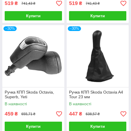
519
519
₴
₴
741,43 ₴
741,43 ₴
Купити
Купити
–30%
–30%
Ручка КПП Skoda Octavia,
Ручка КПП Skoda Octavia A4
Superb, Yeti
Tour 23 мм
В наявності
В наявності
459
447
₴
₴
655,71 ₴
638,57 ₴
Купити
Купити