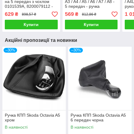
на 5 передач з чохлом
A3 / A4 / A5 / A6 / A7 / A8 -
/ A4L
0101539A, 8200079112 -
5 передач - ручка
руко
ручка механічної коробки
механічної коробки
коро
629
569
1 0
₴
₴
898,57 ₴
812,86 ₴
передач
передач
Купити
Купити
Акційні пропозиції та новинки
–30%
–30%
Ручка КПП Skoda Octavia A5
Ручка КПП Skoda Octavia A5
хром
6 передач чорна
В наявності
В наявності