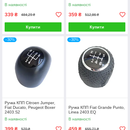
В наявності
В наявності
339
359
₴
₴
484,29 ₴
512,86 ₴
Купити
Купити
–30%
–30%
Ручка КПП Citroen Jumper,
Fiat Ducato, Peugeot Boxer
Ручка КПП Fiat Grande Punto,
2403.S2
Linea 2403.EQ
В наявності
В наявності
399
459
₴
₴
570 ₴
655,71 ₴