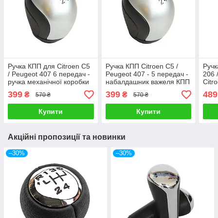
Ручка КПП для Citroen C5
Ручка КПП Citroen C5 /
Ручк
/ Peugeot 407 6 передач -
Peugeot 407 - 5 передач -
206 /
ручка механічної коробки
набалдашник важеля КПП
Citr
передач
на 5 ступенів
XSAR
399
399
489
₴
₴
570 ₴
570 ₴
меха
Купити
Купити
Акційні пропозиції та новинки
–30%
–30%