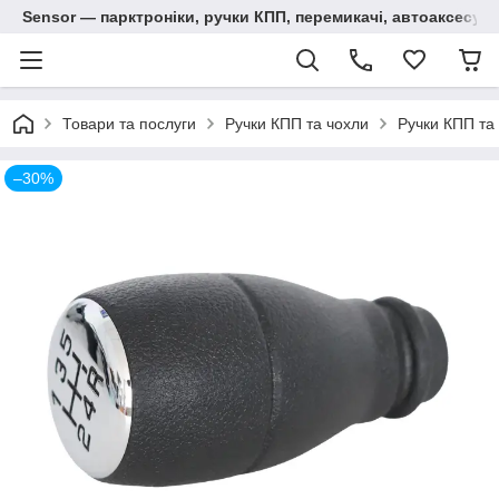
Sensor — парктроніки, ручки КПП, перемикачі, автоаксесуар
Товари та послуги
Ручки КПП та чохли
Ручки КПП та 
–30%