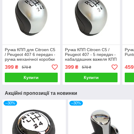
Ручка КПП для Citroen C5
Ручка КПП Citroen C5 /
Ручк
/ Peugeot 407 6 передач -
Peugeot 407 - 5 передач -
Punt
ручка механічної коробки
набалдашник важеля КПП
передач
на 5 ступенів
399
399
459
₴
₴
570 ₴
570 ₴
Купити
Купити
Акційні пропозиції та новинки
–30%
–30%