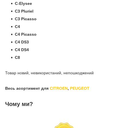
C-Elysee
C3 Pluriel
C3 Picasso
C4
C4 Picasso
C4 DS3
C4 DS4
С8
Товар новий, невикористаний, непошкоджений
Весь асортимент для
CITROEN
,
PEUGEOT
Чому ми?