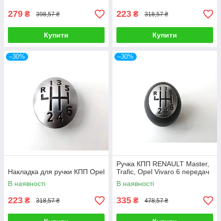
279
223
₴
₴
398,57 ₴
318,57 ₴
Купити
Купити
–30%
–30%
Ручка КПП RENAULT Master,
Накладка для ручки КПП Opel
Trafic, Opel Vivaro 6 передач
В наявності
В наявності
223
335
₴
₴
318,57 ₴
478,57 ₴