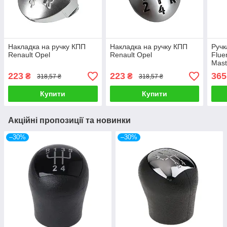
Накладка на ручку КПП
Накладка на ручку КПП
Ручк
Renault Opel
Renault Opel
Flue
Mast
223
223
365
₴
₴
318,57 ₴
318,57 ₴
Купити
Купити
Акційні пропозиції та новинки
–30%
–30%