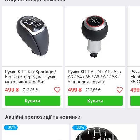
Ручка КПП Kia Sportage /
Ручка КПП AUDI - A1 / A2 /
Ручк
Kia Rio 6 передач - ручка
A3 / A4 / A5 / A6 / A7 / A8 -
Elan
механічної коробки
5 передач - ручка
K5 O
передач, шкірозамінник
механічної коробки
пер
499
499
499
₴
₴
712,86 ₴
712,86 ₴
передач
Купити
Купити
Акційні пропозиції та новинки
–30%
–30%