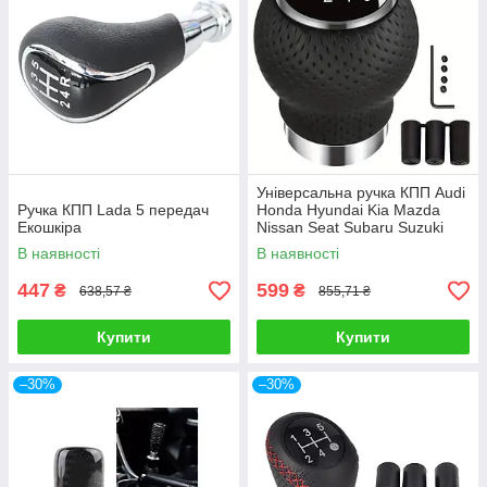
Універсальна ручка КПП Audi
Ручка КПП Lada 5 передач
Honda Hyundai Kia Mazda
Екошкіра
Nissan Seat Subaru Suzuki
Toyota Volkswagen 6 передач
В наявності
В наявності
447
599
₴
₴
638,57 ₴
855,71 ₴
Купити
Купити
–30%
–30%