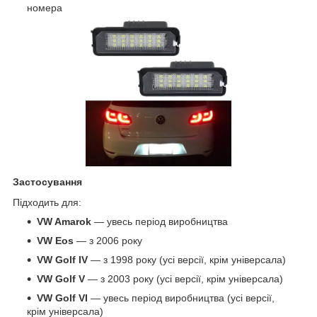
номера
Застосування
Підходить для:
VW Amarok
— увесь період виробництва
VW Eos
— з 2006 року
VW Golf IV
— з 1998 року (усі версії, крім універсала)
VW Golf V
— з 2003 року (усі версії, крім універсала)
VW Golf VI
— увесь період виробництва (усі версії,
крім універсала)