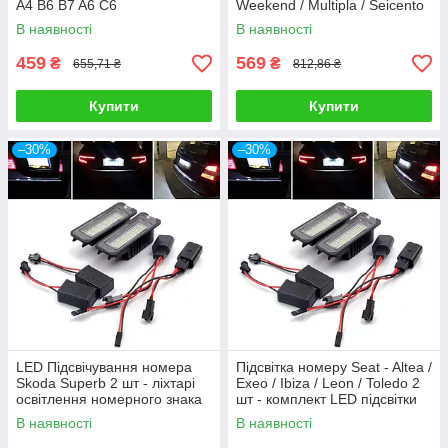
A4 B6 B7 A6 C6
Weekend / Multipla / Seicento
2 шт - LED підсвічування
В наявності
В наявності
номеру
459
569
₴
₴
655,71 ₴
812,86 ₴
Купити
Купити
–30%
–30%
LED Підсвічування номера
Підсвітка номеру Seat - Altea /
Skoda Superb 2 шт - ліхтарі
Exeo / Ibiza / Leon / Toledo 2
освітлення номерного знака
шт - комплект LED підсвітки
номеру авто
В наявності
В наявності