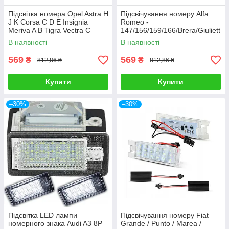
Підсвітка номера Opel Astra H
Підсвічування номеру Alfa
J K Corsa C D E Insignia
Romeo -
Meriva A B Tigra Vectra C
147/156/159/166/Brera/Giuliett
Zafira B Adam Cascada 2 шт
a/MiTo GT/Spider 939 - 2 шт
В наявності
В наявності
LED підсвічування номеру
авто
569
569
₴
₴
812,86 ₴
812,86 ₴
Купити
Купити
–30%
–30%
Підсвітка LED лампи
Підсвічування номеру Fiat
номерного знака Audi A3 8P
Grande / Punto / Marea /