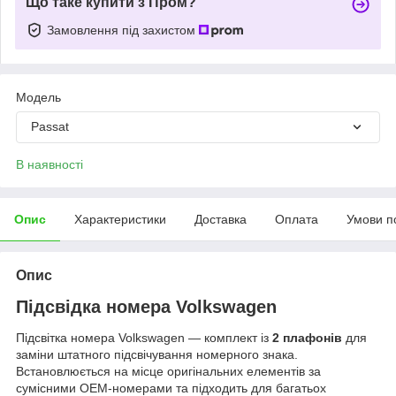
Що таке купити з Пром?
Замовлення під захистом
Мoдель
Passat
В наявності
Опис
Характеристики
Доставка
Оплата
Умови п
Опис
Підсвідка номера Volkswagen
Підсвітка номера Volkswagen — комплект із
2 плафонів
для
заміни штатного підсвічування номерного знака.
Встановлюється на місце оригінальних елементів за
сумісними OEM-номерами та підходить для багатьох