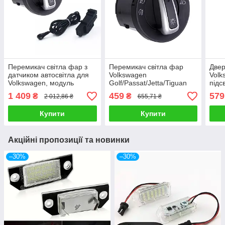
Перемикач світла фар з
Перемикач світла фар
Двер
датчиком автосвітла для
Volkswagen
Volk
Volkswagen, модуль
Golf/Passat/Jetta/Tiguan
підс
управління з функцією
5ND941431B, блок
лого
1 409
459
579
₴
₴
2 012,86 ₴
655,71 ₴
автосвітла
перемикання світла
відк
Купити
Купити
Акційні пропозиції та новинки
–30%
–30%