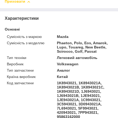
Приховати
Характеристики
Основні
Сумісність з маркою
Mazda
Сумісність з моделлю
Phaeton, Polo, Eos, Amarok,
Lupo, Touareg, New Beetle,
Scirocco, Golf, Passat
Тип техніки
Легковий автомобіль
Виробник
Volkswagen
Тип запчастини
Аналог
Країна виробник
Китай
Код запчастини
1K8943021, 1K8943021A,
1K8943021B, 1K8943021C,
1K8943021D, 1J6943021,
1J6943021B, 1JE943021,
1JE943021A, 1C9943021,
3C5943021, 3D0943021A,
7L6943021, 5F9943021,
420943021, 7PP943021,
95863162000