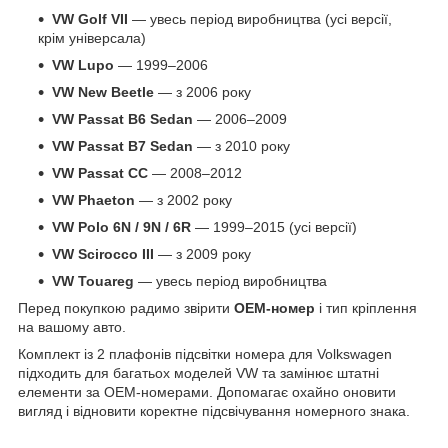
VW Golf VII
— увесь період виробництва (усі версії,
крім універсала)
VW Lupo
— 1999–2006
VW New Beetle
— з 2006 року
VW Passat B6 Sedan
— 2006–2009
VW Passat B7 Sedan
— з 2010 року
VW Passat CC
— 2008–2012
VW Phaeton
— з 2002 року
VW Polo 6N / 9N / 6R
— 1999–2015 (усі версії)
VW Scirocco III
— з 2009 року
VW Touareg
— увесь період виробництва
Перед покупкою радимо звірити
OEM-номер
і тип кріплення
на вашому авто.
Комплект із 2 плафонів підсвітки номера для Volkswagen
підходить для багатьох моделей VW та замінює штатні
елементи за OEM-номерами. Допомагає охайно оновити
вигляд і відновити коректне підсвічування номерного знака.