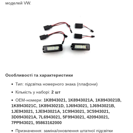
моделей VW.
Особливості та характеристики
Тип: підсвітка номерного знака (плафони)
Кількість у наборі:
2 шт
OEM-номери:
1K8943021, 1K8943021A, 1K8943021B,
1K8943021C, 1K8943021D, 1J6943021, 1J6943021B,
1JE943021, 1JE943021A, 1C9943021, 3C5943021,
3D0943021A, 7L6943021, 5F9943021, 420943021,
7PP943021, 95863162000
Призначення: заміна/оновлення штатної підсвітки