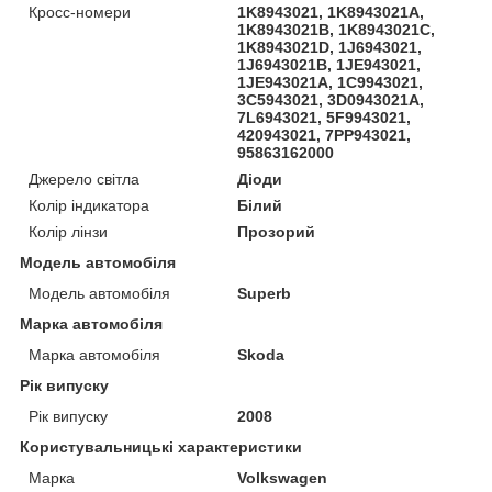
Кросс-номери
1K8943021, 1K8943021A,
1K8943021B, 1K8943021C,
1K8943021D, 1J6943021,
1J6943021B, 1JE943021,
1JE943021A, 1C9943021,
3C5943021, 3D0943021A,
7L6943021, 5F9943021,
420943021, 7PP943021,
95863162000
Джерело світла
Діоди
Колір індикатора
Білий
Колір лінзи
Прозорий
Модель автомобіля
Модель автомобіля
Superb
Марка автомобіля
Марка автомобіля
Skoda
Рік випуску
Рік випуску
2008
Користувальницькі характеристики
Марка
Volkswagen