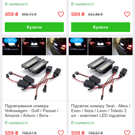
2 шт - LED підсвічування
В наявності
В наявності
номеру
459
569
₴
₴
655,71 ₴
812,86 ₴
Купити
Купити
–30%
–30%
Підсвічування номера
Підсвітка номеру Seat - Altea /
Volkswagen - Golf / Passat /
Exeo / Ibiza / Leon / Toledo 2
Amarok / Arteon / Bora -
шт - комплект LED підсвітки
комплект з 2 шт
номеру авто
В наявності
В наявності
559
559
₴
₴
798,57 ₴
798,57 ₴