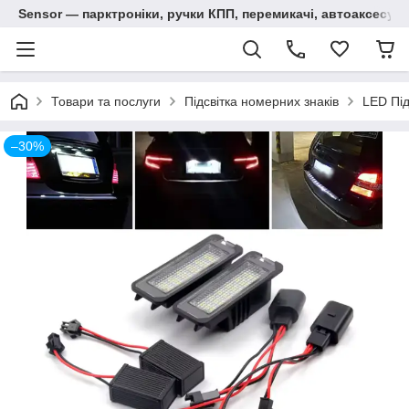
Sensor — парктроніки, ручки КПП, перемикачі, автоаксесуар
Товари та послуги
Підсвітка номерних знаків
LED Під
–30%