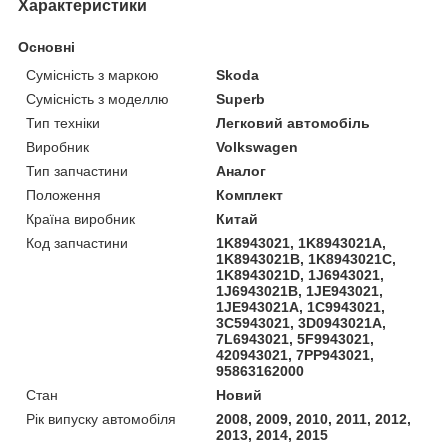
Характеристики
Основні
Сумісність з маркою
Skoda
Сумісність з моделлю
Superb
Тип техніки
Легковий автомобіль
Виробник
Volkswagen
Тип запчастини
Аналог
Положення
Комплект
Країна виробник
Китай
Код запчастини
1K8943021, 1K8943021A,
1K8943021B, 1K8943021C,
1K8943021D, 1J6943021,
1J6943021B, 1JE943021,
1JE943021A, 1C9943021,
3C5943021, 3D0943021A,
7L6943021, 5F9943021,
420943021, 7PP943021,
95863162000
Стан
Новий
Рік випуску автомобіля
2008, 2009, 2010, 2011, 2012,
2013, 2014, 2015