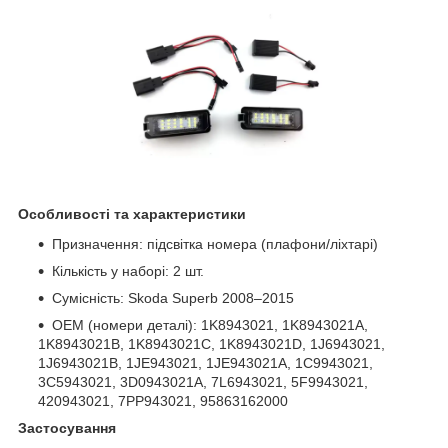
Особливості та характеристики
Призначення: підсвітка номера (плафони/ліхтарі)
Кількість у наборі: 2 шт.
Сумісність: Skoda Superb 2008–2015
OEM (номери деталі): 1K8943021, 1K8943021A,
1K8943021B, 1K8943021C, 1K8943021D, 1J6943021,
1J6943021B, 1JE943021, 1JE943021A, 1C9943021,
3C5943021, 3D0943021A, 7L6943021, 5F9943021,
420943021, 7PP943021, 95863162000
Застосування