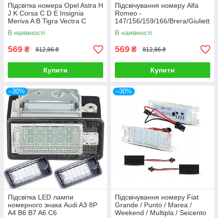
Підсвітка номера Opel Astra H
Підсвічування номеру Alfa
J K Corsa C D E Insignia
Romeo -
Meriva A B Tigra Vectra C
147/156/159/166/Brera/Giuliett
Zafira B Adam Cascada 2 шт
a/MiTo GT/Spider 939 - 2 шт
В наявності
В наявності
LED підсвічування номеру
авто
569
569
₴
₴
812,86 ₴
812,86 ₴
Купити
Купити
–30%
–30%
Підсвітка LED лампи
Підсвічування номеру Fiat
номерного знака Audi A3 8P
Grande / Punto / Marea /
A4 B6 B7 A6 C6
Weekend / Multipla / Seicento