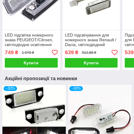
LED підсвітка номерного
LED підсвічування для
Підс
знака PEUGEOT/Citroen,
номерного знака Renault /
для 
світлодіодне освітлення
Dacia, світлодіодний
світ
номерного знака
ліхтар підсвічування
номе
749
639
539
₴
₴
1 070 ₴
912,86 ₴
автомобіля
номера авто
Купити
Купити
Акційні пропозиції та новинки
–30%
–30%