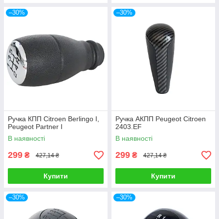
–30%
–30%
Ручка КПП Citroen Berlingo I,
Ручка АКПП Peugeot Citroen
Peugeot Partner I
2403.EF
В наявності
В наявності
299
299
₴
₴
427,14 ₴
427,14 ₴
Купити
Купити
–30%
–30%