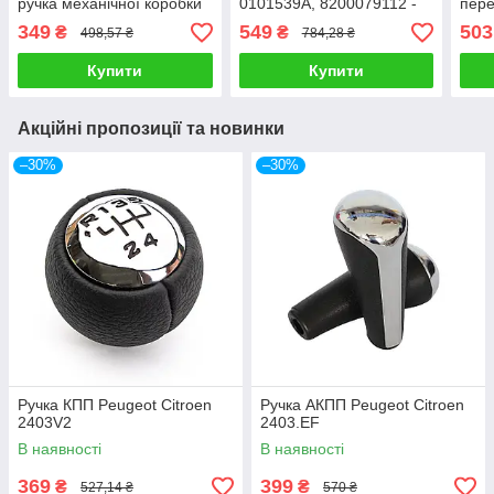
ручка механічної коробки
0101539A, 8200079112 -
пере
передач
ручка механічної коробки
меха
349
549
503
₴
₴
498,57 ₴
784,28 ₴
передач
Купити
Купити
Акційні пропозиції та новинки
–30%
–30%
Ручка КПП Peugeot Citroen
Ручка АКПП Peugeot Citroen
2403V2
2403.EF
В наявності
В наявності
369
399
₴
₴
527,14 ₴
570 ₴