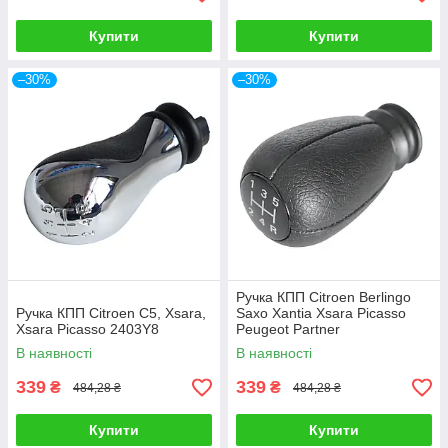
Купити
Купити
–30%
–30%
Ручка КПП Citroen Berlingo
Ручка КПП Citroen C5, Xsara,
Saxo Xantia Xsara Picasso
Xsara Picasso 2403Y8
Peugeot Partner
В наявності
В наявності
339
339
₴
₴
484,28 ₴
484,28 ₴
Купити
Купити