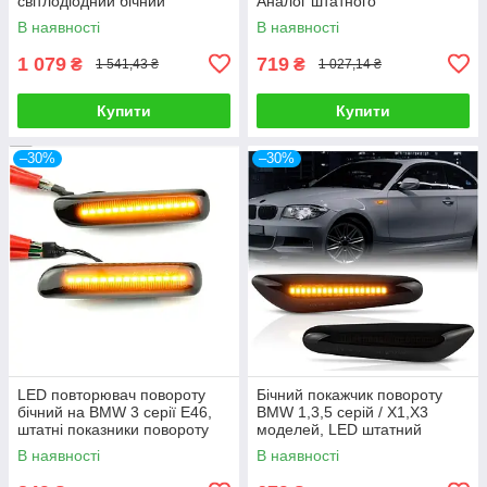
світлодіодний бічний
Аналог штатного
покажчик повороту
повторювача повороту
В наявності
В наявності
1 079
719
₴
₴
1 541,43 ₴
1 027,14 ₴
Купити
Купити
–30%
–30%
LED повторювач повороту
Бічний покажчик повороту
бічний на BMW 3 серії E46,
BMW 1,3,5 серій / X1,X3
штатні показники повороту
моделей, LED штатний
дублюючі
повторювач повороту бічний
В наявності
В наявності