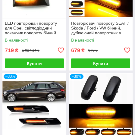
LED повторювач повороту
Повторювач повороту SEAT /
для Opel, світлодіодний
Skoda / Ford / VW бічний,
покажчик повороту бічний
дублюючий поворотник в
крило штатний
В наявності
В наявності
719
679
₴
₴
1 027,14 ₴
970 ₴
Купити
Купити
–30%
–30%