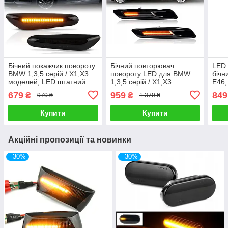
Бічний покажчик повороту
Бічний повторювач
LED 
BMW 1,3,5 серій / X1,X3
повороту LED для BMW
бічн
моделей, LED штатний
1,3,5 серій / X1,X3
E46,
повторювач повороту
моделей, дублюючі бічні
пово
679
959
849
₴
₴
970 ₴
1 370 ₴
бічний
показники повороту
Купити
Купити
Акційні пропозиції та новинки
–30%
–30%