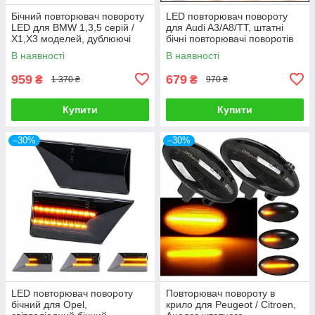
Бічний повторювач повороту
LED повторювач повороту
LED для BMW 1,3,5 серій /
для Audi A3/A8/TT, штатні
X1,X3 моделей, дублюючі
бічні повторювачі поворотів
бічні показники повороту
В наявності
В наявності
959
679
₴
₴
1 370 ₴
970 ₴
Купити
Купити
–30%
–30%
LED повторювач повороту
Повторювач повороту в
бічний для Opel,
крило для Peugeot / Citroen,