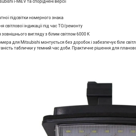
ubishi i-MiEV та споріднені версії
тної підсвітки номерного знака
я світлової індикації під час ТО/ремонту
зовнішнього вигляду з білим світлом 6000 K
омера для Mitsubishi монтується без доробок і забезпечує біле світ
аність таблички у темний час доби. Практичне рішення для планово