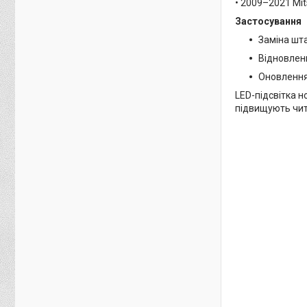
• 2009–2021 Mits
Застосування
Заміна шта
Відновленн
Оновлення 
LED-підсвітка н
підвищують чит