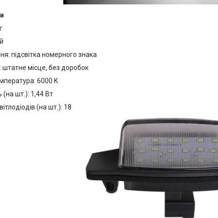
и
г
й
ня: підсвітка номерного знака
 штатне місце, без доробок
мпература: 6000 K
(на шт.): 1,44 Вт
вітлодіодів (на шт.): 18