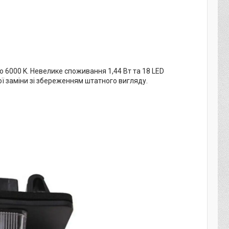
ло 6000 K. Невелике споживання 1,44 Вт та 18 LED
ї заміни зі збереженням штатного вигляду.