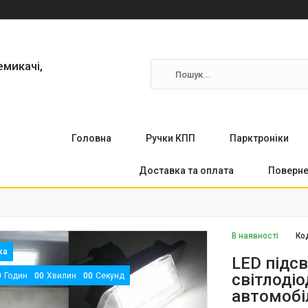
емикачі,
Головна
Ручки КПП
Парктронiки
Доставка та оплата
Поверне
В наявності
Ко
LED підсв
світлоді
0
Годин
0
0
Хвилин
0
0
Секунд
автомобі