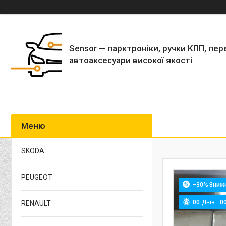
Sensor — парктроніки, ручки КПП, пер
автоаксесуари високої якості
SKODA
PEUGEOT
–30%
0
0
Днів
0
RENAULT