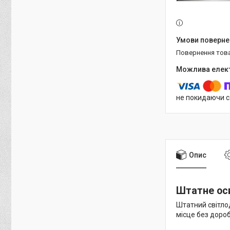
повернення тов
не покидаючи с
Опис
Штатне осв
Штатний світлод
місце без дороб