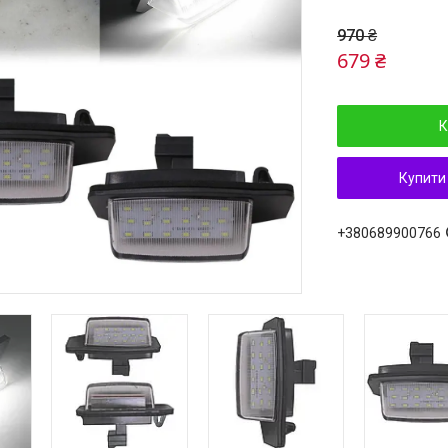
970 ₴
679 ₴
К
Купити
+380689900766