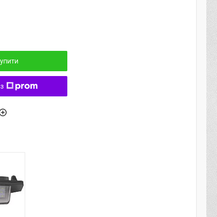
упити
 з