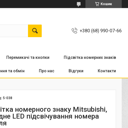
Кошик
+380 (68) 990-07-66
Перемикачi та кнопки
Підсвітка номерних знаків
ння та обмін
Про нас
Відгуки
Контакти
д:
5-038
ітка номерного знаку Mitsubishi,
одне LED підсвічування номера
ля