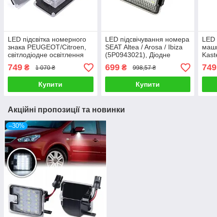
LED підсвітка номерного
LED підсвічування номера
LED 
знака PEUGEOT/Citroen,
SEAT Altea / Arosa / Ibiza
маши
світлодіодне освітлення
(5P0943021), Діодне
Kast
номерного знака
підсвічування для
підс
749
699
749
₴
₴
1 070 ₴
998,57 ₴
автомобіля
номерного знака
авто
Купити
Купити
Акційні пропозиції та новинки
–30%