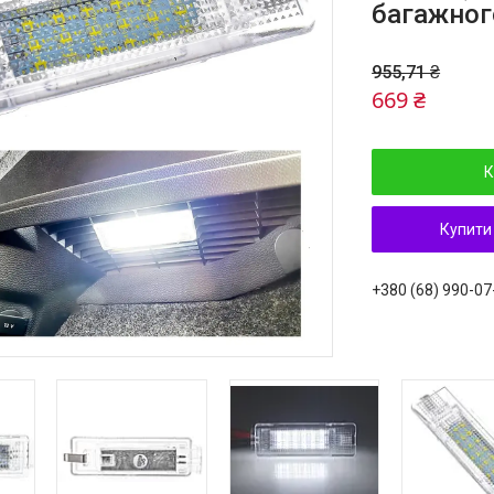
багажног
955,71 ₴
669 ₴
К
Купити
+380 (68) 990-07