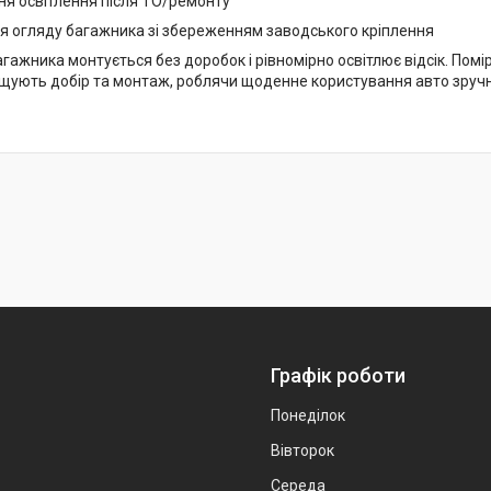
ня освітлення після ТО/ремонту
я огляду багажника зі збереженням заводського кріплення
агажника монтується без доробок і рівномірно освітлює відсік. Помі
ують добір та монтаж, роблячи щоденне користування авто зруч
Графік роботи
Понеділок
Вівторок
Середа