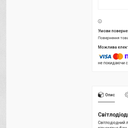
повернення тов
не покидаючи с
Опис
Світлодіод
Світлодіодний л
рівномірне біл