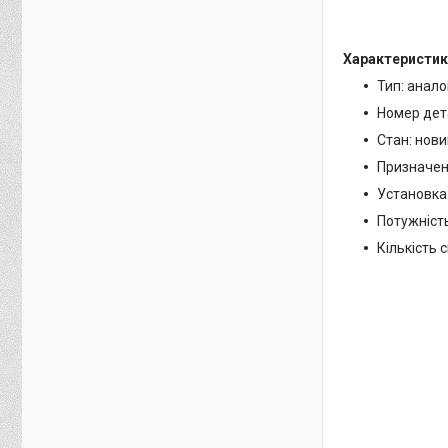
Характеристик
Тип: анало
Номер дет
Стан: нови
Призначенн
Установка:
Потужність 
Кількість с