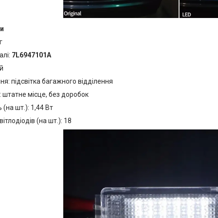
и
г
алі:
7L6947101A
й
я: підсвітка багажного відділення
 штатне місце, без доробок
(на шт.): 1,44 Вт
вітлодіодів (на шт.): 18