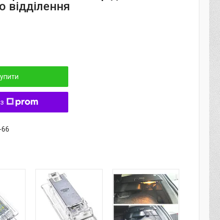
о відділення
упити
 з
-66