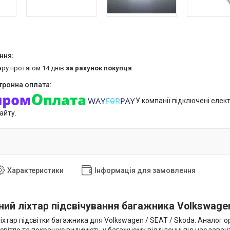
ару протягом 14 днів
за рахунок покупця
У компанії підключені елек
айту.
Характеристики
Інформація для замовлення
ний ліхтар підсвічування багажника Volkswagen
іхтар підсвітки багажника для Volkswagen / SEAT / Skoda. Аналог о
е світло та покращує видимість у багажному відділенні під час за