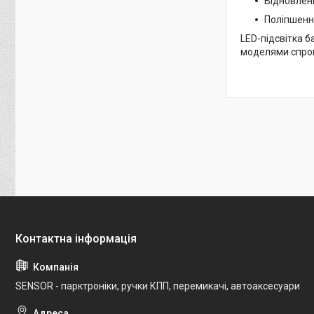
Відновлен
Поліпшенн
LED-підсвітка б
моделями спрощ
SENSOR - парктроніки, ручки КПП, перемикачі, автоаксесуари