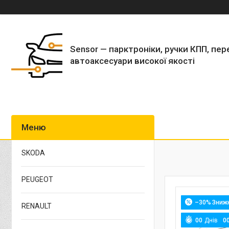
Sensor — парктроніки, ручки КПП, пер
автоаксесуари високої якості
SKODA
PEUGEOT
–30%
RENAULT
0
0
Днів
0