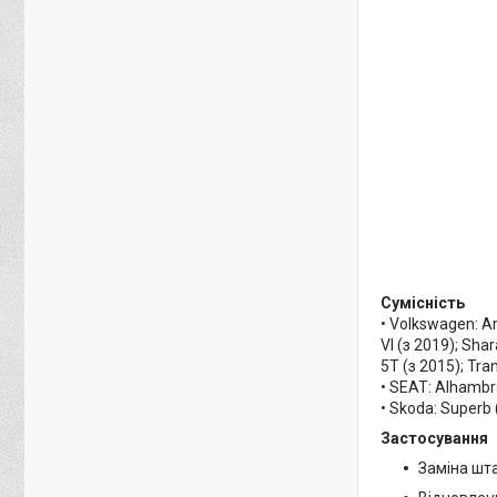
Сумісність
• Volkswagen: Art
VI (з 2019); Sha
5T (з 2015); Tran
• SEAT: Alhambra
• Skoda: Superb 
Застосування
Заміна шта