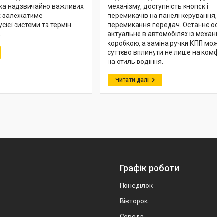
ька надзвичайно важливих
механізму, доступність кнопок і
их залежатиме
перемикачів на панелі керування,
сієї системи та термін
перемикання передач. Останнє о
.
актуальне в автомобілях із механ
коробкою, а заміна ручки КПП мо
суттєво вплинути не лише на комф
на стиль водіння.
Графік роботи
Понеділок
Вівторок
Середа