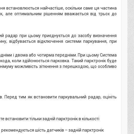
ння встановлюється найчастіше, оскільки саме ця частина
ок, але оптимальним рішенням вважається від трьох до
ний радар при цьому приєднується до засобу визначення
ину, відбувається відключення системи паркування, при
дніми і двома або чотирма передніми. При цьому Система
кода, коли здійснюється парковка. Такий парктронік буде
інімуму можливість зіткнення з перешкодою, що особливо
ів. Перед тим як встановити паркувальний радар, оцініть
е встановити тільки задній парктронік в кількості
 рекомендується шість датчиків – задній парктронік