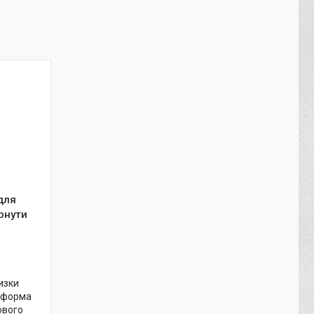
для
рнути
изки
: форма
ового