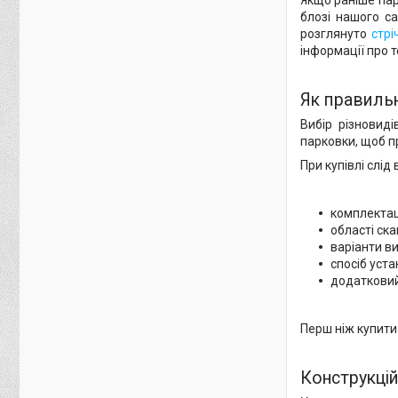
Якщо раніше пар
блозі нашого с
розглянуто
стрі
інформації про 
Як правиль
Вибір різновид
парковки, щоб 
При купівлі слід
комплектац
області ск
варіанти в
спосіб уста
додатковий
Перш ніж купити
Конструкцій