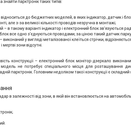
 знайти парктронік таких типів:
 відноситься до бюджетних моделей, в яких індикатор, датчик і бло
нті, але з-за великої кількості проводів незручна в монтажі;
 – в такому варіанті індикатор і електронний блок зв'язуються рад
блок все одно з'єднуються проводами, за ціною такий датчик парк
– виконаний у вигляді металізованої клеїться стрічки, відрізняєть
і мертві зони відсутні.
ість конструкції – електронний блок монітор-дзеркало виконани
 модель не потребує спеціального місця для розташування дис
адній парктронік. Головним недоліком такої конструкції є складний
вання
ар в залежності від зони, в якій він встановлюється на автомобіль
тронік;
ий.