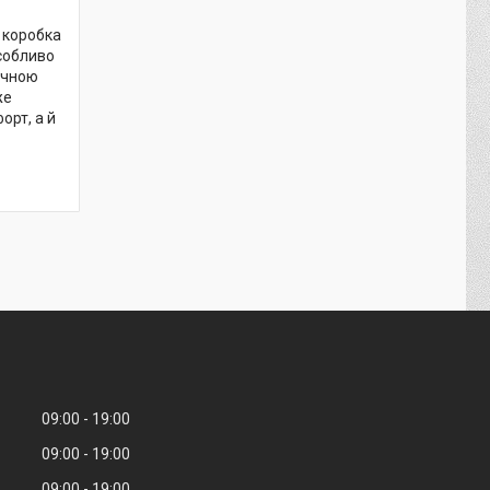
 коробка
собливо
ічною
же
орт, а й
09:00
19:00
09:00
19:00
09:00
19:00