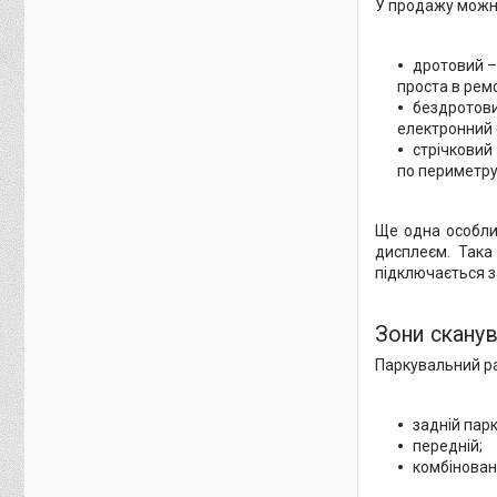
У продажу можна
дротовий –
проста в ремо
бездротовий
електронний 
стрічковий 
по периметру 
Ще одна особлив
дисплеєм. Така
підключається з
Зони скану
Паркувальний рад
задній парк
передній;
комбінован