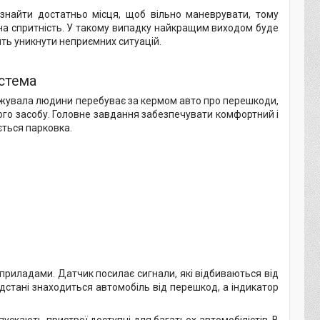
знайти достатньо місця, щоб вільно маневрувати, тому
на спритність. У такому випадку найкращим виходом буде
ть уникнути неприємних ситуацій.
стема
джувала людини перебуває за кермом авто про перешкоди,
ного засобу. Головне завдання забезпечувати комфортний і
ється парковка.
риладами. Датчик посилає сигнали, які відбиваються від
ідстані знаходиться автомобіль від перешкод, а індикатор