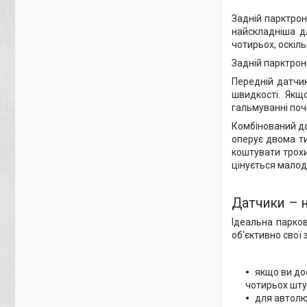
Задній парктрон
найскладніша д
чотирьох, оскіль
Задній парктрон
Передній датчи
швидкості. Якщ
гальмуванні по
Комбінований да
оперує двома ти
коштувати трохи
цінується малод
Датчики – н
Ідеальна парков
об'єктивно свої 
якщо ви дос
чотирьох шту
для автолю