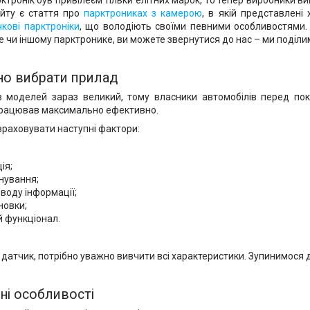
ктронік був привілеєм тільки елітних марок, то тепер виробники ви
айту є стаття про
парктрониках з камерою
, в якій представлені
чкові парктроніки
, що володіють своїми певними особливостями. 
те чи іншому парктронике, ви можете звернутися до нас – ми поділ
но вибрати прилад
ів моделей зараз великий, тому власники автомобілів перед пок
працював максимально ефективно.
 враховувати наступні фактори:
ія;
анування;
иводу інформації;
новки;
 функціонал.
 датчик, потрібно уважно вивчити всі характеристики. Зупинимося д
ні особливості