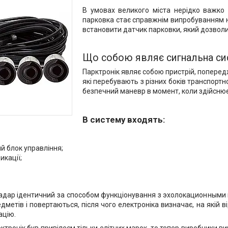
В умовах великого міста нерідко важко 
парковка стає справжнім випробуванням 
встановити датчик парковки, який дозволи
Що собою являє сигнальна си
Парктронік являє собою пристрій, попере
які перебувають з різних боків транспорт
безпечний маневр в момент, коли здійсню
В систему входять:
й блок управління;
икації;
дар ідентичний за способом функціонування з эхолокационными п
дметів і повертаються, після чого електроніка визначає, на якій в
ацію.