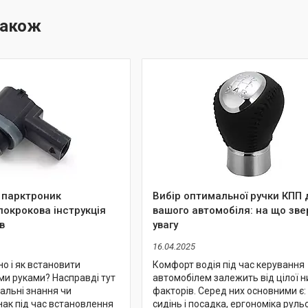
 парктроник
Вибір оптимальної ручки КПП 
покрокова інструкція
вашого автомобіля: на що зве
в
увагу
16.04.2025
но і як встановити
Комфорт водія під час керування
ми руками? Насправді тут
автомобілем залежить від цілої н
іальні знання чи
факторів. Серед них основними є
нак під час встановлення
сидінь і посадка, ергономіка руль