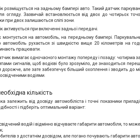
ік розміщується на задньому бампері авто. Такий датчик паркува
ля огляду. Зазвичай встановлюється від двох до чотирьох точ
ки при двох залишаються сліпі зони.
ік активується при включенні задньої передачі.
к монтується на автомобіль, на передньому бампері. Паркуваль
о автомобіль рухається зі швидкістю вище 20 кілометрів на год
чинають працювати.
тчик вимагає одночасного монтажу попереду і позаду: чотирма за
пами сигналів, щоб водієві було зрозуміло, де знаходиться переш
 дорожче, але зате забезпечує більший охоплення і зводить до м
освідченими водіями.
еобхідна кількість
ка залежить від досвіду автомобіліста і точні показники прилад
здібності і підберіть оптимальний варіант:
відчений водій і відмінно відчуваєте габарити автомобіля, то может
к;
бителів з достатнім досвідом, але погано почувають габарити авто