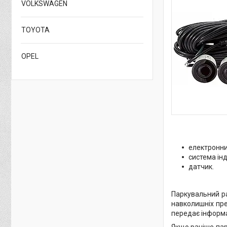
VOLKSWAGEN
TOYOTA
OPEL
електронни
система інд
датчик.
Паркувальний ра
навколишніх пре
передає інформ