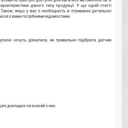
пускають пристрої доступні для багатьох автомобілістів. В
 характеристики даного типу продукції. У ще одній статті
Також, якщо у вас є необхідність в отриманні детальної
имося з вами потрібними відомостями.
упкою хочуть дізнатися, як правильно підібрати датчик
алі докладно на кожній з них.