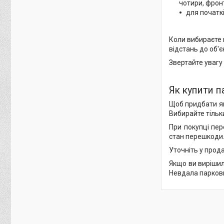
чотири, фрон
для початк
Коли вибираєте 
відстань до об'є
Звертайте увагу
Як купити п
Щоб придбати як
Вибирайте тільк
При покупці пер
стан перешкоди
Уточніть у прода
Якщо ви вирішил
Невдала парковк