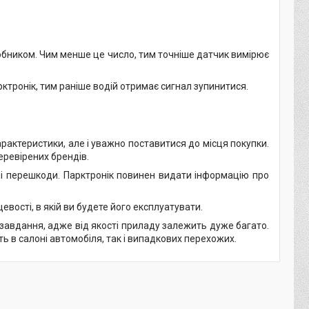
обником. Чим менше це число, тим точніше датчик вимірює
ктронік, тим раніше водій отримає сигнал зупинитися.
рактеристики, але і уважно поставитися до місця покупки.
еревірених брендів.
ні перешкоди. Парктронік повинен видати інформацію про
вості, в якій ви будете його експлуатувати.
 завдання, адже від якості приладу залежить дуже багато.
 в салоні автомобіля, так і випадкових перехожих.