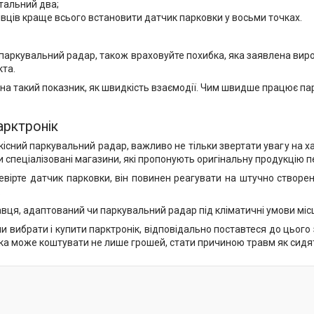
тальний два;
івців краще всього встановити датчик парковки у восьми точках.
паркувальний радар, також враховуйте похибка, яка заявлена вир
кта.
 на такий показник, як швидкість взаємодії. Чим швидше працює пар
арктронік
існий паркувальний радар, важливо не тільки звертати увагу на ха
и спеціалізовані магазини, які пропонують оригінальну продукцію п
евірте датчик парковки, він повинен реагувати на штучно створе
.
вця, адаптований чи паркувальний радар під кліматичні умови місце
и вибрати і купити парктронік, відповідально поставтеся до цього
а може коштувати не лише грошей, стати причиною травм як сидять