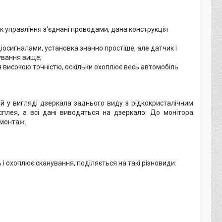
к управління з'єднані проводами, дана конструкція
іосигналами, установка значно простіше, але датчик і
ування вище;
ся високою точністю, оскільки охоплює весь автомобіль
й у вигляді дзеркала заднього виду з рідкокристалічним
плея, а всі дані виводяться на дзеркало. До монітора
 монтаж.
 і охоплює сканування, поділяється на такі різновиди: